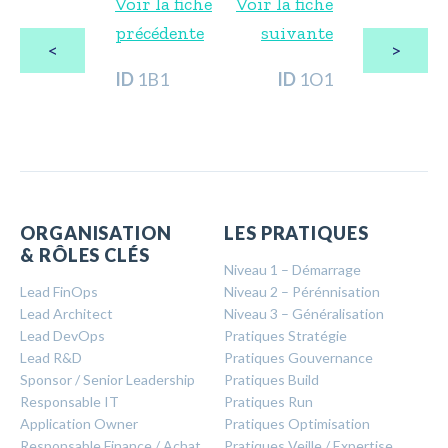
Voir la fiche
Voir la fiche
précédente
suivante
<
>
ID
1B1
ID
1O1
ORGANISATION
LES PRATIQUES
& RÔLES CLÉS
Niveau 1 – Démarrage
Lead FinOps
Niveau 2 – Pérénnisation
Lead Architect
Niveau 3 – Généralisation
Lead DevOps
Pratiques Stratégie
Lead R&D
Pratiques Gouvernance
Sponsor / Senior Leadership
Pratiques Build
Responsable IT
Pratiques Run
Application Owner
Pratiques Optimisation
Responsable Finance / Achat
Pratiques Veille / Expertise